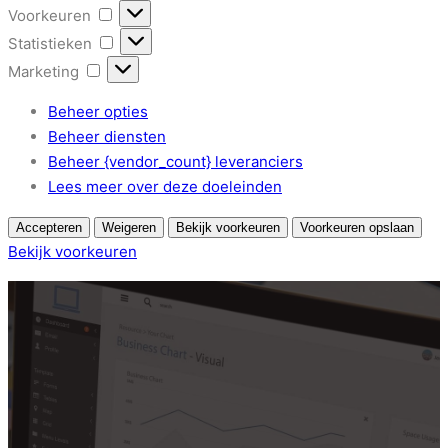
Voorkeuren
Voorkeuren
Statistieken
Statistieken
Marketing
Marketing
Beheer opties
Beheer diensten
Beheer {vendor_count} leveranciers
Lees meer over deze doeleinden
Accepteren
Weigeren
Bekijk voorkeuren
Voorkeuren opslaan
Bekijk voorkeuren
Cookiebeleid